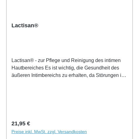
Lactisan®
Lactisan® - zur Pflege und Reinigung des intimen
Hautbereiches Es ist wichtig, die Gesundheit des
äußeren Intimbereichs zu erhalten, da Störungen in
diesem Bereich auch Auswirkungen auf die Scheide
haben können und umgekehrt. Der
Säureschutzmantel der Haut sollte möglichst wenig
gestört werden, um den natürlichen pH-Wert von
etwa 5 aufrechtzuerhalten. Dabei ist es
entscheidend, ein Gleichgewicht zu finden: Zu wenig
Regulärer Preis:
21,95 €
Hygiene kann Infektionen begünstigen, während
Preise inkl. MwSt. zzgl. Versandkosten
übertriebene Hygiene ebenfalls schädlich sein