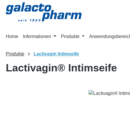
m Hauptinhalt springen
Zur Suche springen
Zur Hauptnavigation springen
Home
Informationen
Produkte
Anwendungsbereic
Produkte
Lactivagin Intimseife
Lactivagin® Intimseife
Bildergalerie überspringen