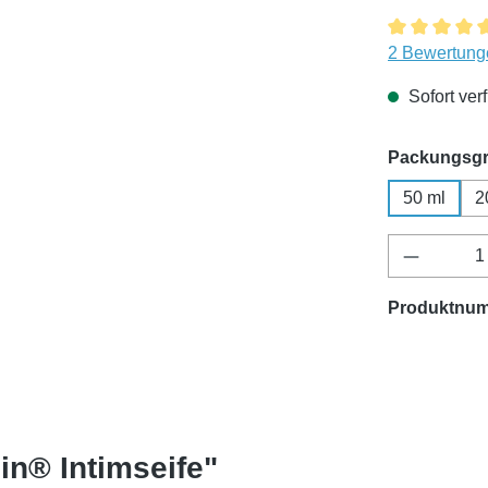
Durchschnitt
2 Bewertung
Sofort verf
Packungsg
50 ml
2
Produkt 
Produktnu
in® Intimseife"