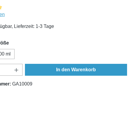
liche Bewertung von 5 von 5 Sternen
en
ügbar, Lieferzeit: 1-3 Tage
auswählen
röße
00 ml
Anzahl: Gib den gewünschten Wert ein oder
In den Warenkorb
mmer:
GA10009