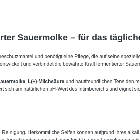
erter Sauermolke – für das täglic
eschutzmantel und benötigt eine Pflege, die auf seine speziell
entwickelt und verbindet die bewährte Kraft fermentierter Saue
 Sauermolke
,
L(+)-Milchsäure
und hautfreundlichen Tensiden rei
rt sich am natürlichen pH-Wert des Intimbereichs und eignet sich 
 Reinigung. Herkömmliche Seifen können aufgrund ihres alkali
den Tensidkombination und einer leicht sauren Formulierung entw