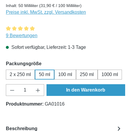
Inhalt:
50 Milliliter
(31,90 € / 100 Milliliter)
Preise inkl. MwSt. zzgl. Versandkosten
Durchschnittliche Bewertung von 4.89 von 5 Sternen
9 Bewertungen
Sofort verfügbar, Lieferzeit: 1-3 Tage
auswählen
Packungsgröße
2 x 250 ml
50 ml
100 ml
250 ml
1000 ml
Produkt Anzahl: Gib den gewünschten Wert e
In den Warenkorb
Produktnummer:
GA01016
Beschreibung