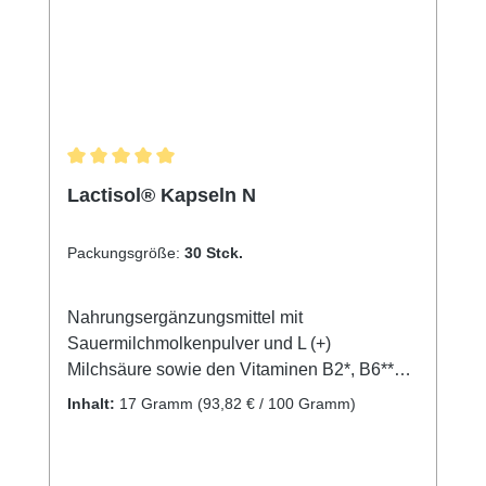
Durchschnittliche Bewertung von 5 von 5 Sternen
Lactisol® Kapseln N
Packungsgröße:
30 Stck.
Nahrungsergänzungsmittel mit
Sauermilchmolkenpulver und L (+)
Milchsäure sowie den Vitaminen B2*, B6**
und Biotin* für Haut* und Schleimhäute*
Inhalt:
17 Gramm
(93,82 € / 100 Gramm)
Immunsystem** rote Blutkörperchen*** Durch
die in Lactisol Kapseln N enthaltenen
Vitaminen B2*, B6** und Biotin* werden die