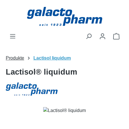
Zum Hauptinhalt springen
Ware
Produkte
Lactisol liquidum
Lactisol® liquidum
Bildergalerie überspringen