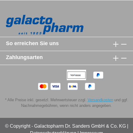
gestoppt und das Wachstum erwünschter
Milchsäurebakterien gefördert werden. Als reine
Flüssigkeit lassen sich die Lactisol Tropfen exakt
dosieren und somit ganz leicht einnehmen - auch
unterwegs.- ohne Alkohol - glutenfrei - ohne
künstliche Konservierungs- oder Süßungsmittel - frei
So erreichen Sie uns
von Fetten Darreichungsform und Packungsgrößen -
Tropfflasche mit 50 ml (PZN 00603069) -
Zahlungsarten
Tropfflasche mit 100 ml (PZN 00603075) -
Tropfflasche mit 250 ml (PZN 00603081) -
Klinikpackung mit 4 x 250 ml (PZN 00173290)
Lactisol® liquidum. Wirkstoff:
Sauermilchmolkenkonzentrat Zus.: 10 g
(entsprechend 8,56 ml) Flüssigkeit enthalt 10 g
* Alle Preise inkl. gesetzl. Mehrwertsteuer zzgl.
Versandkosten
und ggf.
Sauermilchmolkenkonzentrat. Ind.: Traditionell
Nachnahmegebühren, wenn nicht anders angegeben.
angewendet zur Unterstützung der
Verdauungsfunktion. Diese Angabe beruht
ausschließlich auf Überlieferung und langjähriger
© Copyright - Galactopharm Dr. Sanders GmbH & Co. KG |
Erfahrung. Zu Risiken und Nebenwirkungen lesen