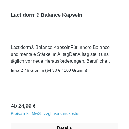
Lactidorm® Balance Kapseln
Lactidorm® Balance KapselnFür innere Balance
und mentale Stärke im AlltagDer Alltag stellt uns
täglich vor neue Herausforderungen. Berufliche
Anforderungen, familiäre Verpflichtungen und ein
Inhalt:
46 Gramm
(54,33 € / 100 Gramm)
hohes Tempo können das persönliche Wohlbefinden
beeinflussen. Lactidorm® Balance Kapseln
enthalten eine sorgfältig abgestimmte Kombination
aus Pflanzenextrakten, L-Tryptophan und Vitamin B1
zur täglichen Nahrungsergänzung.Die Rezeptur
Regulärer Preis:
Ab
24,99 €
vereint Sibirischen Ginsengwurzelextrakt
Preise inkl. MwSt. zzgl. Versandkosten
(Eleutherococcus senticosus),
Passionsblumenextrakt, die Aminosäure L-
Details